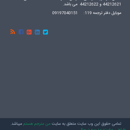
44212621 و 44212622 می باشد.
موبایل دفتر ترجمه 119: 09197040151
social
تمامی حقوق این وب سایت متعلق به سایت
من مترجم هستم
میباشد.
طراحی سایت
:
مدرسه دروپال