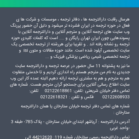
هرسال رقابت دارالترجمه ها ، دفاتر ترجمه ، موسسات و شرکت ها ی
فعال در حوزه ترجمه در ایران فشرده تر میشود.و دلیل آن حضور پررنگ
وب سایت های ترجمه آنلاین و مترجم آنلاین و دارالترجمه آنلاین با
پسوندهایی چون ایران تهران رایگان و .... است که کلمات کلیدی حوزه
ترجمه رو نشانه رفته اند . و تقریبا برای هررشته از ترجمه تخصصی یک
سایت تخصصی آپلود شده است. مانند حوزه مقالات و متون isi و
ترجمه تخصصی شیمی ریاضی پزشکی فیزیک و ...
ما نیز به پشتوانه 11 سال حضور در عرصه ترجمه و دارالترجمه سایت
جدیدی به نام من مترجم هستم راه اندازی کردیم و تا خدمتی متفاوت
هم به مترجم و هم به مشتری ترجمه ارائه دهیم.البته عمده کار این وب
سایت اطلاع رسانی آنلاین برای جستجو گران مترجم هست. شماره های
تماس دفتر خیابان شریعتی :تلفن: 02122618861 تلفن:
02122608933 فکس و تلفن : 02122618321
شماره های تماس دفتر ترجمه خیابان ستارخان یا همان دارالترجمه
ستارخان :
آدرس دارالترجمه : آریاشهر ابتدای خیابان ستارخان - پلاک 785- طبقه 3
-واحد غربی
تماس دارالترجمه رسمی ستارخان شماره 119: 44212620 الی