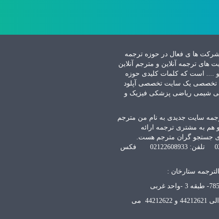
 شرکت ها ی فعال در حوزه ترجمه
 های ترجمه آنلاین و مترجم آنلاین
 و .... است که کلمات کلیدی حوزه
رجمه تخصصی یک سایت تخصصی آپلود
 و متون isi و ترجمه تخصصی شیمی ریاضی پزشکی فیزیک و
 و دارالترجمه سایت جدیدی به نام من مترجم
و هم به مشتری ترجمه ارائه
برای جستجو گران مترجم هست.
شماره های تماس دفتر خیابان شریعتی :تلفن: 02122618861 تلفن: 02122608933 فکس
لترجمه ستارخان :
تماس دارالترجمه رسمی ستارخان شماره 119: 44212620 الی 44212621 و 44212622 می