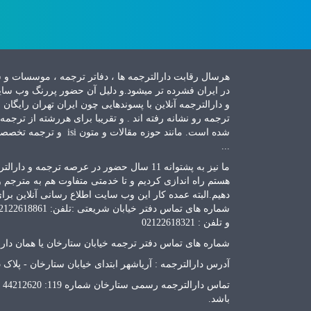
هرسال رقابت دارالترجمه ها ، دفاتر ترجمه ، موسسات و
در ایران فشرده تر میشود.و دلیل آن حضور پررنگ وب سایت
و دارالترجمه آنلاین با پسوندهایی چون ایران تهران رایگان
ترجمه رو نشانه رفته اند . و تقریبا برای هررشته از ت
شده است. مانند حوزه مقالات
...
ما نیز به پشتوانه 11 سال حضور در عرصه ترجمه
هستم راه اندازی کردیم و تا خدمتی متفاوت هم به مترجم 
دهیم.البته عمده کار این وب سایت اطلاع رسانی آنلاین 
و تلفن : 02122618321
شماره های تماس دفتر ترجمه خیابان ستارخان یا همان دارا
آدرس دارالترجمه : آریاشهر ابتدای خیابان ستارخان - پلاک 785- طبقه 3 -واحد غربی
باشد.