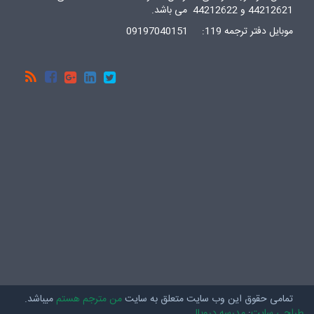
44212621 و 44212622 می باشد.
موبایل دفتر ترجمه 119: 09197040151
social
تمامی حقوق این وب سایت متعلق به سایت
من مترجم هستم
میباشد.
طراحی سایت
:
مدرسه دروپال