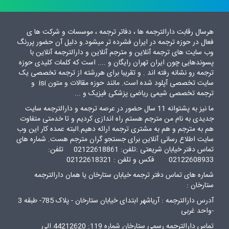
هرسال رقابت دارالترجمه ها ، دفاتر ترجمه ، موسسات و شرکت ها ی
فعال در حوزه ترجمه در ایران فشرده تر میشود.و دلیل آن حضور پررنگ
وب سایت های ترجمه آنلاین و مترجم آنلاین و دارالترجمه آنلاین با
پسوندهایی چون ایران تهران رایگان و .... است که کلمات کلیدی حوزه
ترجمه رو نشانه رفته اند . و تقریبا برای هررشته از ترجمه تخصصی یک
سایت تخصصی آپلود شده است. مانند حوزه مقالات و متون isi و
ترجمه تخصصی شیمی ریاضی پزشکی فیزیک و ...
ما نیز به پشتوانه 11 سال حضور در عرصه ترجمه و دارالترجمه سایت
جدیدی به نام من مترجم هستم راه اندازی کردیم و تا خدمتی متفاوت
هم به مترجم و هم به مشتری ترجمه ارائه دهیم.البته عمده کار این وب
سایت اطلاع رسانی آنلاین برای جستجو گران مترجم هست. شماره های
تماس دفتر خیابان شریعتی :تلفن: 02122618861 تلفن:
02122608933 فکس و تلفن : 02122618321
شماره های تماس دفتر ترجمه خیابان ستارخان یا همان دارالترجمه
ستارخان :
آدرس دارالترجمه : آریاشهر ابتدای خیابان ستارخان - پلاک 785- طبقه 3
-واحد غربی
تماس دارالترجمه رسمی ستارخان شماره 119: 44212620 الی